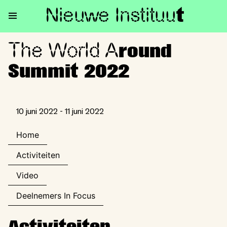
Nieuwe Institu
u
t
The World A
The World Around Summit 202
round
Summit 2022
10 juni 2022 - 11 juni 2022
Home
Activiteiten
Video
Deelnemers In Focus