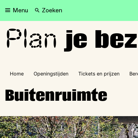
Zoeken
Menu
Plan
Plan je bezoek
je be
Home
Openingstijden
Tickets en prijzen
Ber
Buitenruimte