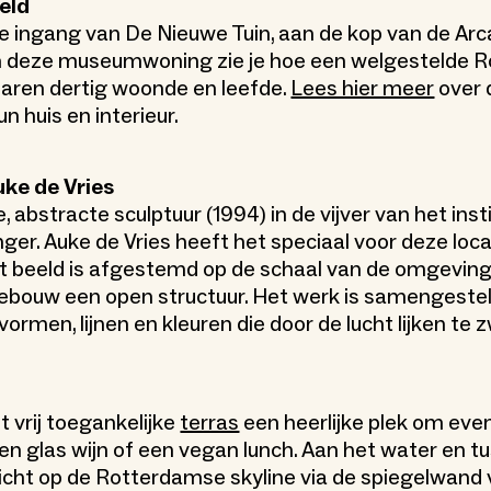
eld
 ingang van De Nieuwe Tuin, aan de kop van de Arcad
In deze museumwoning zie je hoe een welgestelde 
 jaren dertig woonde en leefde.
Lees hier meer
over 
n huis en interieur.
uke de Vries
 abstracte sculptuur (1994) in de vijver van het inst
nger. Auke de Vries heeft het speciaal voor deze loca
 beeld is afgestemd op de schaal van de omgeving
gebouw een open structuur. Het werk is samengestel
ormen, lijnen en kleuren die door de lucht lijken te 
t vrij toegankelijke
terras
een heerlijke plek om even
een glas wijn of een vegan lunch. Aan het water en t
icht op de Rotterdamse skyline via de spiegelwand 