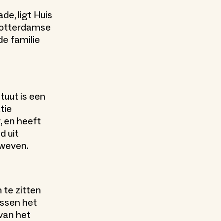
e, ligt Huis
Rotterdamse
de familie
ituut is een
tie
, en heeft
d uit
zweven.
 te zitten
ussen het
van het