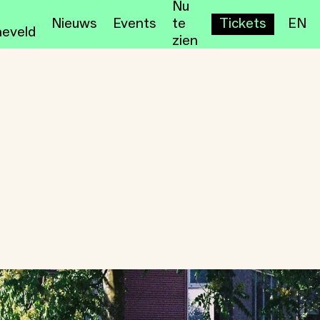
Nu
Nieuws
Events
te
Tickets
EN
eveld
zien