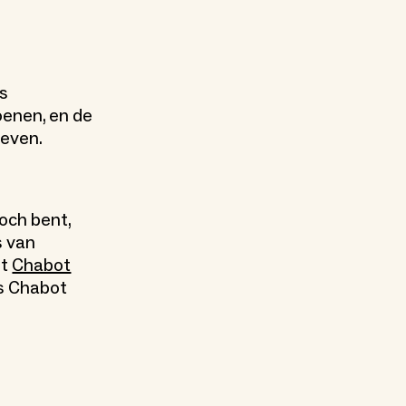
is
oenen, en de
reven.
toch bent,
 van
et
Chabot
is Chabot