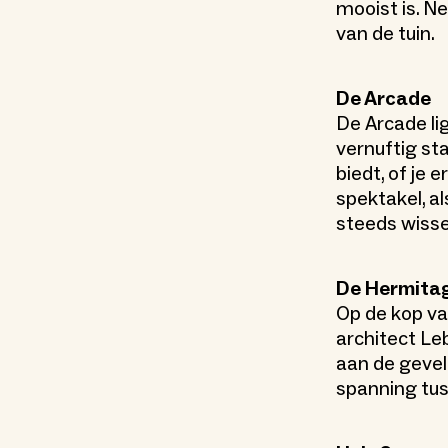
mooist is. N
van de tuin.
De Arcade
De Arcade li
vernuftig st
biedt, of je 
spektakel, a
steeds wisse
De Hermita
Op de kop va
architect Le
aan de gevel
spanning tus