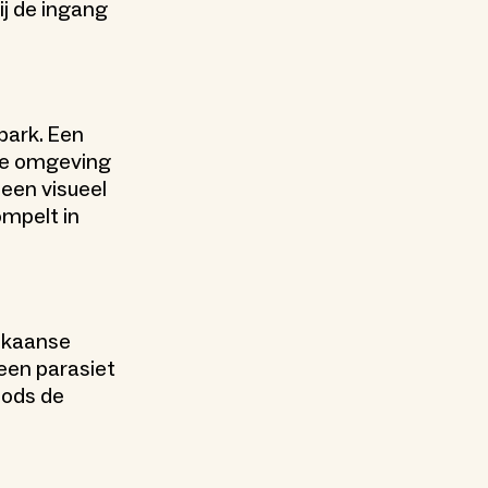
ij de ingang
park. Een
 de omgeving
l een visueel
ompelt in
rikaanse
een parasiet
oods de