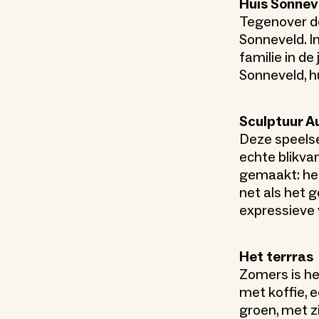
Huis Sonnev
Tegenover de
Sonneveld. 
familie in de
Sonneveld, hu
Sculptuur A
Deze speelse,
echte blikva
gemaakt: het
net als het 
expressieve v
Het terrras
Zomers is he
met koffie, 
groen, met z