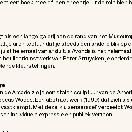
eem een boek mee of leen er eentje uit de minibieb b
gt als een lange galerij aan de rand van het Museum
aaltje architectuur dat je steeds een andere blik op
er juist helemaal van afsluit. 's Avonds is het helemaa
ls het lichtkunstwerk van Peter Struycken je onderd
lende kleurstellingen.
ge
n de Arcade zie je een stalen sculptuur van de Ame
bbeus Woods. Een abstract werk (1999) dat zich als 
 vastklampt. Met deze 'kluizenaarscel' verbeeldt W
sen individuele expressie en publiek vertoon.