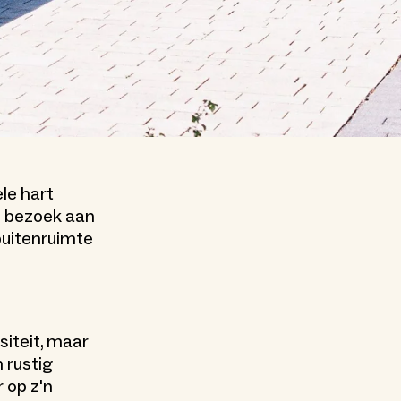
ele hart
n bezoek aan
buitenruimte
siteit, maar
 rustig
 op z'n