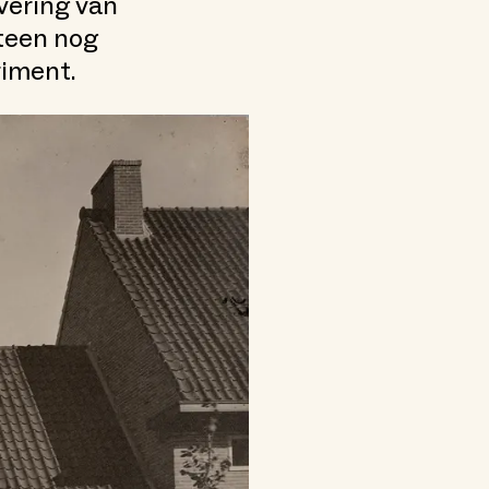
evering van
steen nog
riment.