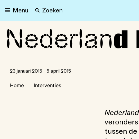
Zoeken
Menu
Nederlan
Nederland bouwt in baks
d
23 januari 2015 - 5 april 2015
Home
Interventies
Nederland
veronders
tussen de