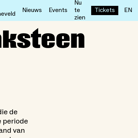
Nu
Nieuws
Events
te
Tickets
EN
eveld
zien
aksteen
die de
 periode
hand van