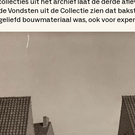
ollecties uit het archief laat de derde afl
e Vondsten uit de Collectie zien dat bak
 geliefd bouwmateriaal was, ook voor expe