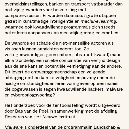
overheidsinstellingen, banken en transport vatbaarder dan
ooit zijn geworden voor besmetting met
computervirussen. Er worden daarnaast grote stappen
gezet in kunstmatige intelligentie en
machine learning
,
waarmee ook kwaadwillende programma's zich steeds
beter leren aanpassen aan menselijk gedrag en emoties.
De wanorde en schade die niet-menselijke actoren als
virussen kunnen aanrichten neemt toe. Ze
vertegenwoordigen geen uniform, abstract 'kwaad,' maar
elk afzonderlijk een unieke combinatie van verfijnd design
aan de ene kant en potentiële vernietiging aan de andere.
Dit levert de ontwerpgemeenschap een volgende
uitdaging op: hoe kan ze veiligheid en privacy onder de
huidige omstandigheden leren vormgeven op een manier
die opgewassen is tegen kwaadwillende hackers, malware
en cyberoorlogsvoering?
Het onderzoek voor de tentoonstelling wordt uitgevoerd
door Bas van de Poel, in samenwerking met de afdeling
Research
van Het Nieuwe Instituut.
Malware
is onderdeel van de programmalijn
Landschap &