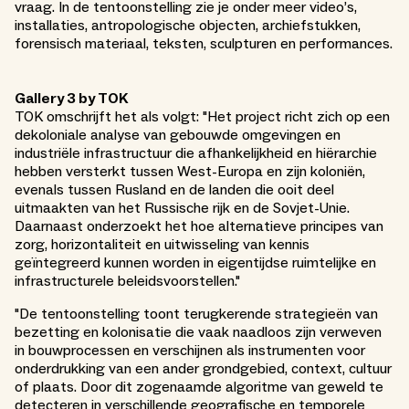
vraag. In de tentoonstelling zie je onder meer video’s,
installaties, antropologische objecten, archiefstukken,
forensisch materiaal, teksten, sculpturen en performances.
Gallery 3 by TOK
TOK omschrijft het als volgt: "Het project richt zich op een
dekoloniale analyse van gebouwde omgevingen en
industriële infrastructuur die afhankelijkheid en hiërarchie
hebben versterkt tussen West-Europa en zijn koloniën,
evenals tussen Rusland en de landen die ooit deel
uitmaakten van het Russische rijk en de Sovjet-Unie.
Daarnaast onderzoekt het hoe alternatieve principes van
zorg, horizontaliteit en uitwisseling van kennis
geïntegreerd kunnen worden in eigentijdse ruimtelijke en
infrastructurele beleidsvoorstellen."
"De tentoonstelling toont terugkerende strategieën van
bezetting en kolonisatie die vaak naadloos zijn verweven
in bouwprocessen en verschijnen als instrumenten voor
onderdrukking van een ander grondgebied, context, cultuur
of plaats. Door dit zogenaamde algoritme van geweld te
detecteren in verschillende geografische en temporele