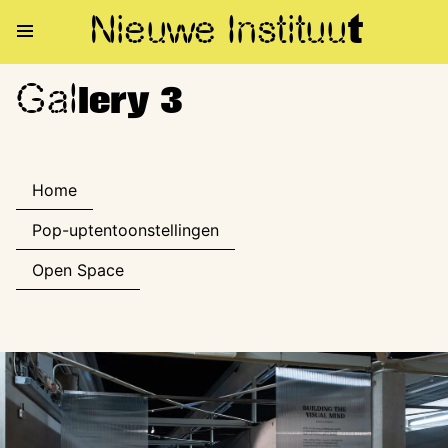
Nieuwe Institu
u
t
Gal
Gallery 3
lery 3
Home
Pop-uptentoonstellingen
Open Space