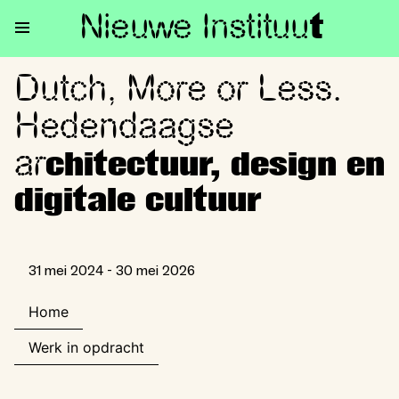
Nieuwe Institu
u
t
Dutch, More or Less.
Dutch, More or Less. Hedendaag
Hedendaagse
ar
chitectuur, design en
digitale cultuur
31 mei 2024 - 30 mei 2026
Home
Werk in opdracht