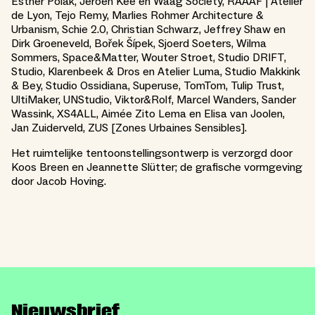
Esther Polak, Jeroen Kee en Waag Society, RAAAF | Atelier
de Lyon, Tejo Remy, Marlies Rohmer Architecture &
Urbanism, Schie 2.0, Christian Schwarz, Jeffrey Shaw en
Dirk Groeneveld, Bořek Šípek, Sjoerd Soeters, Wilma
Sommers, Space&Matter, Wouter Stroet, Studio DRIFT,
Studio, Klarenbeek & Dros en Atelier Luma, Studio Makkink
& Bey, Studio Ossidiana, Superuse, TomTom, Tulip Trust,
UltiMaker, UNStudio, Viktor&Rolf, Marcel Wanders, Sander
Wassink, XS4ALL, Aimée Zito Lema en Elisa van Joolen,
Jan Zuiderveld, ZUS [Zones Urbaines Sensibles].
Het ruimtelijke tentoonstellingsontwerp is verzorgd door
Koos Breen en Jeannette Slütter; de grafische vormgeving
door Jacob Hoving.
Nieuwsbrief