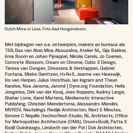
Dutch More or Less. Foto Aad Hoogendoorn.
Met bijdragen van o.a. ontwerpers, makers en bureaus als
75B, Bas van Abel, Mina Abouzahra, Atelier NL, Gijs Bakker,
Irma Boom en Johan Pijnappel, Nikolai Carels, Jo Coenen,
Concrete Blossom, Cream on Chrome, Cubic 3 Design,
Teresa van Dongen, Driessens & Verstappen, Gabriel
Fontana, Mieke Gerritzen, H+N+S, Jeanne van Heeswijk,
Iris van Herpen, Julius Horsthuis, Ian Ingram and Theun
Karelse, Noa Jansma, Jaromil | Dyne.org Foundation, Hella
Jongerius, Dirk van der Kooij, Joes Koppers, Audrey Large,
Shahar Livne, Karel Martens, Mediamatic Interactive
Publishing, Christien Meindertsma, Alessandro Mendini,
MVRDV, Neutelings Riedijk Architecten, Next 5 Minutes,
Simone C Niquille /technoflesh Studio, NL Architects, Office
for Metropolitan Architecture (OMA), Orson+Bodil, Patta X
Bodil Ouédraogo, Liesbeth van der Pol / Dok Architecten,