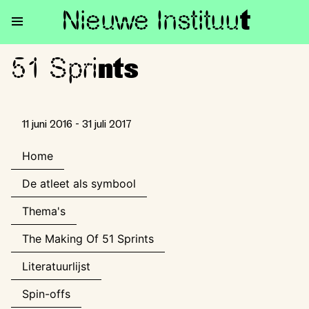
Nieuwe Institu
u
t
51 Spri
51 Sprints
nts
11 juni 2016 - 31 juli 2017
Home
De atleet als symbool
Thema's
The Making Of 51 Sprints
Literatuurlijst
Spin-offs