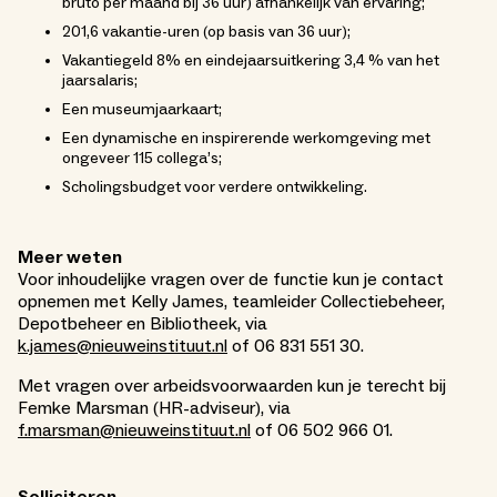
bruto per maand bij 36 uur) afhankelijk van ervaring;
201,6 vakantie-uren (op basis van 36 uur);
Vakantiegeld 8% en eindejaarsuitkering 3,4 % van het
jaarsalaris;
Een museumjaarkaart;
Een dynamische en inspirerende werkomgeving met
ongeveer 115 collega’s;
Scholingsbudget voor verdere ontwikkeling.
Meer weten
Voor inhoudelijke vragen over de functie kun je contact
opnemen met Kelly James, teamleider Collectiebeheer,
Depotbeheer en Bibliotheek, via
k.james@nieuweinstituut.nl
of 06 831 551 30.
Met vragen over arbeidsvoorwaarden kun je terecht bij
Femke Marsman (HR-adviseur), via
f.marsman@nieuweinstituut.nl
of 06 502 966 01.