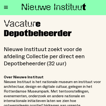
Nieuwe Institu
u
t
Vacatur
Vacature Depotbeheerder
e
Depotbeheerder
Nieuwe Instituut zoekt voor de
afdeling Collectie per direct een
Depotbeheerder (32 uur)
Over Nieuwe Instituut
Nieuwe Instituut is het nationale museum en instituut voor
architectuur, design en digitale cultuur, gelegen in het
Rotterdamse Museumpark. Met tentoonstellingen,
evenementen, onderzoek en andere nationale en
internationale initiatieven laten we zien hoe
ontwerpideeën positief bijdragen aan urgente