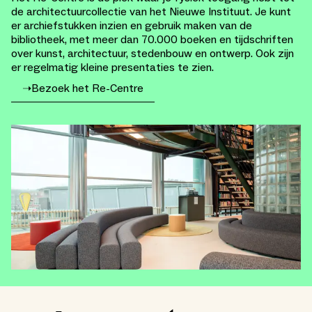
de architectuurcollectie van het Nieuwe Instituut. Je kunt
er archiefstukken inzien en gebruik maken van de
bibliotheek, met meer dan 70.000 boeken en tijdschriften
over kunst, architectuur, stedenbouw en ontwerp. Ook zijn
er regelmatig kleine presentaties te zien.
➝
Bezoek het Re-Centre