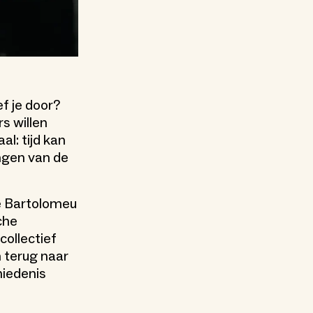
ef je door?
s willen
al: tijd kan
ingen van de
e Bartolomeu
che
collectief
 terug naar
hiedenis