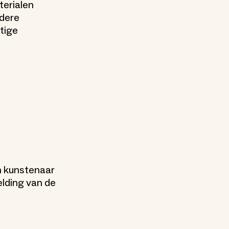
erialen
ndere
tige
n kunstenaar
elding van de
n
e