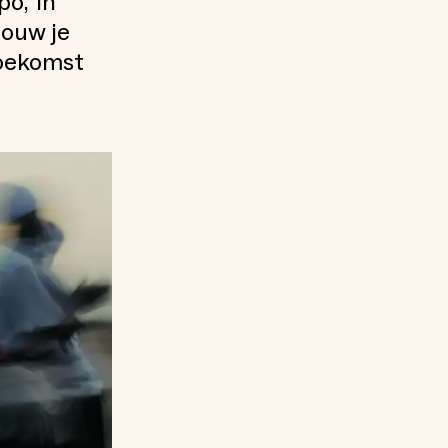
, ‘in
bouw je
toekomst