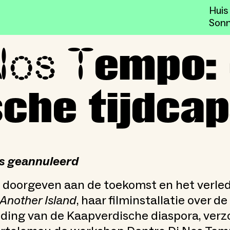
Huis
Sonn
Nos T
Kaapverdische tijdcapsule
empo:
che tijdcap
is geannuleerd
j doorgeven aan de toekomst en het verled
Another Island
, haar filminstallatie over 
ding van de Kaapverdische diaspora, verz