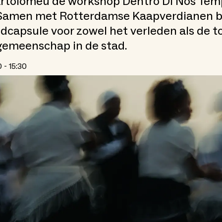
artolomeu de workshop Dentro Di Nos Tempo
’. Samen met Rotterdamse Kaapverdianen 
jdcapsule voor zowel het verleden als de 
gemeenschap in de stad.
0 - 15:30