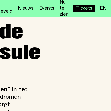
Nu
Nieuws
Events
te
Tickets
EN
eveld
zien
 de
sule
en? In het
de dromen
orgt