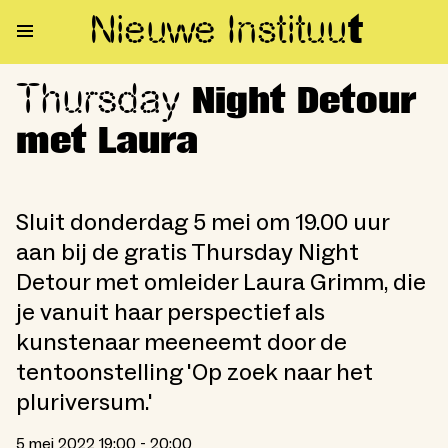
Nieuwe Institu
u
t
Thursday
Thursday Night Detour met La
Night Detour
met Laura
Sluit donderdag 5 mei om 19.00 uur
aan bij de gratis Thursday Night
Detour met omleider Laura Grimm, die
je vanuit haar perspectief als
kunstenaar meeneemt door de
tentoonstelling 'Op zoek naar het
pluriversum.'
5 mei 2022 19:00 - 20:00