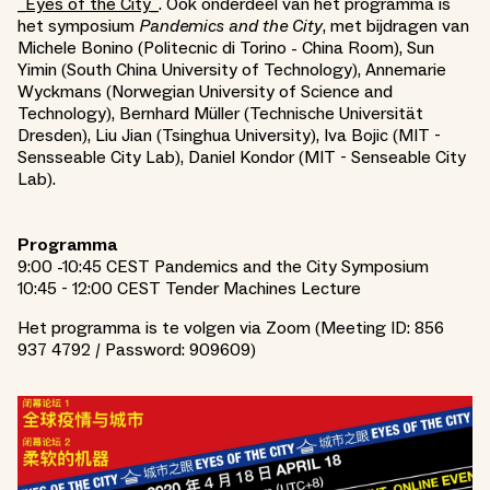
_
Eyes of the City_
. Ook onderdeel van het programma is
het symposium
Pandemics and the City
, met bijdragen van
Michele Bonino (Politecnic di Torino - China Room), Sun
Yimin (South China University of Technology), Annemarie
Wyckmans (Norwegian University of Science and
Technology), Bernhard Müller (Technische Universität
Dresden), Liu Jian (Tsinghua University), Iva Bojic (MIT -
Sensseable City Lab), Daniel Kondor (MIT - Senseable City
Lab).
Programma
9:00 -10:45 CEST Pandemics and the City Symposium
10:45 - 12:00 CEST Tender Machines Lecture
Het programma is te volgen via Zoom (Meeting ID: 856
937 4792 / Password: 909609)