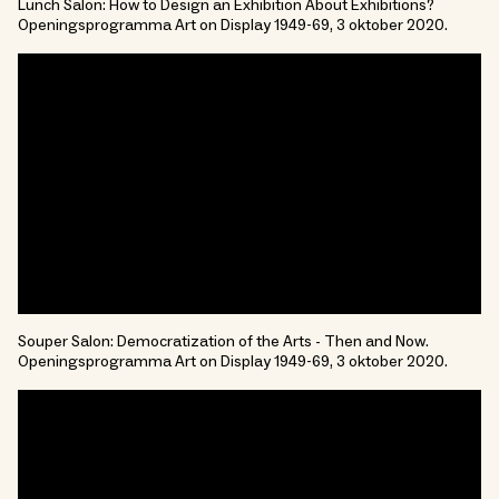
Lunch Salon: How to Design an Exhibition About Exhibitions?
Openingsprogramma Art on Display 1949-69, 3 oktober 2020.
Souper Salon: Democratization of the Arts - Then and Now.
Openingsprogramma Art on Display 1949-69, 3 oktober 2020.