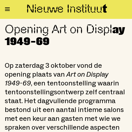
Nieuwe Institu
u
t
Opening Art on Displ
Opening Art on Display 1949-
ay
1949-69
Op zaterdag 3 oktober vond de
opening plaats van
Art on Display
1949-69
, een tentoonstelling waarin
tentoonstellingsontwerp zelf centraal
staat. Het dagvullende programma
bestond uit een aantal intieme salons
met een keur aan gasten met wie we
spraken over verschillende aspecten