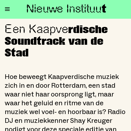
Nieuwe Institu
u
t
Een Kaapve
Een Kaapverdische Soundtrack
rdische
Soundtrack van de
Stad
Hoe beweegt Kaapverdische muziek
zich in en door Rotterdam, een stad
waar niet haar oorsprong ligt, maar
waar het geluid en ritme van de
muziek wel voel- en hoorbaar is? Radio
DJ en muziekkenner Shay Kreuger
nodigt voor deze speciale editie van