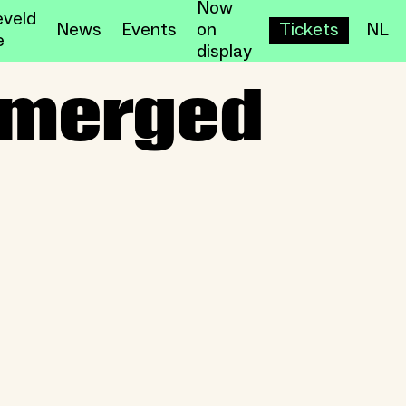
Now
veld
News
Events
on
Tickets
NL
e
display
merged