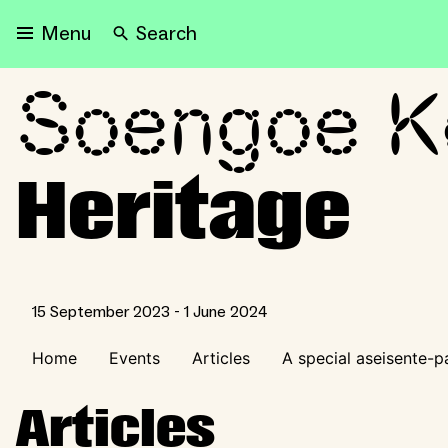
Search
Menu
Soengoe K
Soengoe Kondre / Subme
Heritage
15 September 2023 - 1 June 2024
Home
Events
Articles
A special aseisente-pa
Articles