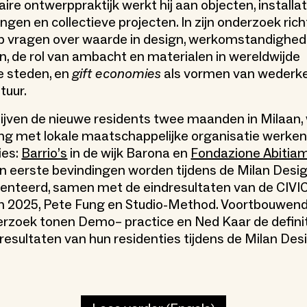
naire ontwerppraktijk werkt hij aan objecten, installat
ngen en collectieve projecten. In zijn onderzoek ric
op vragen over waarde in design, werkomstandighe
n, de rol van ambacht en materialen in wereldwijde
 steden, en
gift economies
als vormen van wederke
tuur.
lijven de nieuwe residents twee maanden in Milaan, w
g met lokale maatschappelijke organisatie werken
ies:
Barrio’s
in de wijk Barona en
Fondazione Abitia
n eerste bevindingen worden tijdens de Milan Desi
enteerd, samen met de eindresultaten van de CIVI
n 2025, Pete Fung en Studio-Method. Voortbouwend
rzoek tonen Demo– practice en Ned Kaar de definit
resultaten van hun residenties tijdens de Milan Des