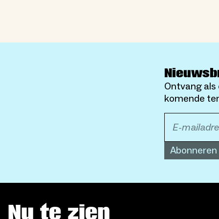
Nieuwsb
Ontvang als 
komende ten
Abonneren
Nu te zien