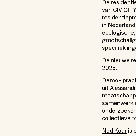
De residenti
van CIVICITY
residentie
in Nederland
ecologische,
grootschali
specifiek in
De nieuwe re
2025.
Demo– pract
uit Alessand
maatschappe
samenwerking
onderzoeken 
collectieve 
Ned Kaar
is 