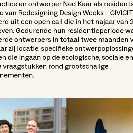
tice en ontwerper Ned Kaar als residents
e van Redesigning Design Weeks – CIVICITY.
rd uit een open call die in het najaar van
even. Gedurende hun residentieperiode w
erde ontwerpers in totaal twee maanden 
ar zij locatie-specifieke ontwerpoplossin
n die ingaan op de ecologische, sociale e
e vraagstukken rond grootschalige
enementen.