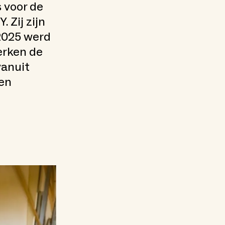
 voor de
 Zij zijn
 2025 werd
erken de
vanuit
gen
n