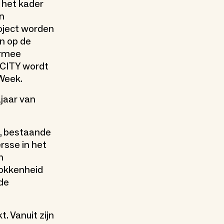
 het kader
en
roject worden
n op de
armee
ICITY wordt
 Week.
ajaar van
f, bestaande
rsse in het
n
rokkenheid
 de
. Vanuit zijn