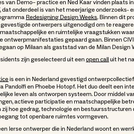
es van Demo– practice en Ned Kaar vinden plaats in
, dat onderdeel is van het meerjarige onderzoeks- 
programma
Redesigning Design Weeks
. Binnen dit p
 gevestigde ontwerpers uitgenodigd om te reagere
 maatschappelijke en ruimtelijke vraagstukken wa
ge ontwerpmanifestaties gepaard gaan. Binnen CIV
gegaan op Milaan als gaststad van de Milan Design
sidents zijn geselecteerd uit een
open call
uit het n
ice
is een in Nederland gevestigd ontwerpcollectie
ra Pandolfi en Phoebe Hotopf. Het duo deelt een inte
lijke leven als ontworpen systeem. Door middel va
en, actieve participatie en maatschappelijke bet
zij hoe gedrag, technologie en bestuursstructuren
toegang tot openbare ruimtes vormgeven.
een Ierse ontwerper die in Nederland woont en werrkt