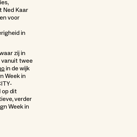
ies,
ht Ned Kaar
den voor
righeid in
aar zij in
 vanuit twee
mo
in de wijk
gn Week in
CITY-
 op dit
ieve, verder
ign Week in