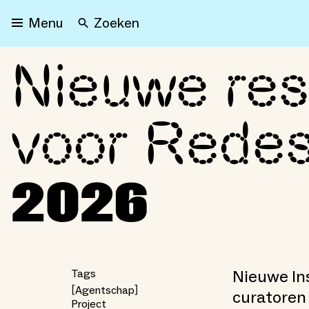
Zoeken
Menu
Nieuwe res
Nieuwe residents gesele
voor Rede
2026
Nieuwe Ins
Tags
Agentschap
curatore
Project