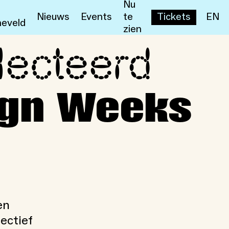
Nu
Nieuws
Events
te
Tickets
EN
eveld
zien
lecteerd
Design Weeks 2026
ign Weeks
en
ectief