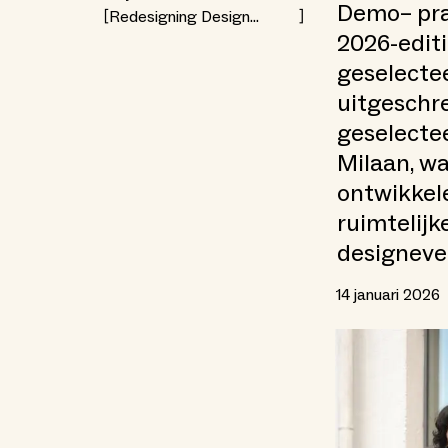
Demo– prac
Redesigning Design
Weeks — CIVICITY
2026-editi
geselectee
uitgeschr
geselecte
Milaan, wa
ontwikkele
ruimtelijk
designev
14 januari 2026