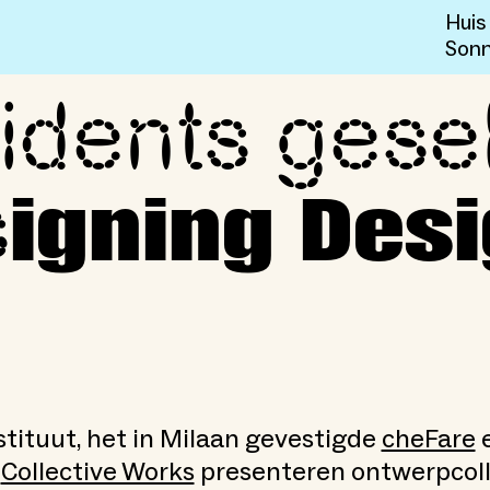
Huis
Sonn
idents gese
cteerd voor Redesigning 
s
igning Des
tituut, het in Milaan gevestigde
cheFare
n
Collective Works
presenteren ontwerpcoll