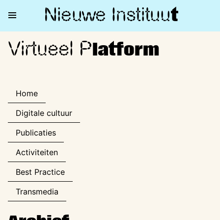
Nieuwe Institu
u
t
Virtueel P
Virtueel Platform
latform
Home
Digitale cultuur
Publicaties
Activiteiten
Best Practice
Transmedia