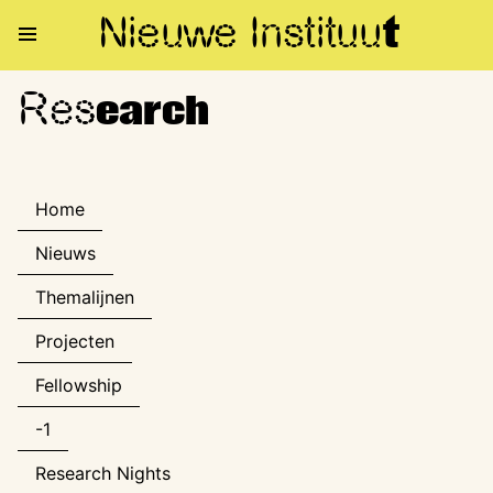
Nieuwe Institu
u
t
Res
Research
earch
Home
Nieuws
Themalijnen
Projecten
Fellowship
-1
Research Nights