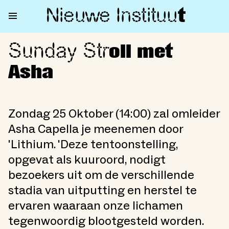
Nieuwe Institu
u
t
Sunday Str
Sunday Stroll met Asha
oll met
Asha
Zondag 25 Oktober (14:00) zal omleider
Asha Capella je meenemen door
'Lithium. 'Deze tentoonstelling,
opgevat als kuuroord, nodigt
bezoekers uit om de verschillende
stadia van uitputting en herstel te
ervaren waaraan onze lichamen
tegenwoordig blootgesteld worden.