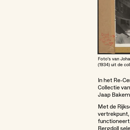
Foto’s van Joh
(1934) uit de co
In het Re-Ce
Collectie va
Jaap Bakema
Met de Rijks
vertrekpunt,
functioneert
Bergdoll sel