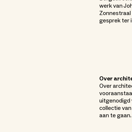
werk van Jo
Zonnestraal 
gesprek ter 
Over archit
Over archite
vooraanstaan
uitgenodigd 
collectie va
aan te gaan.