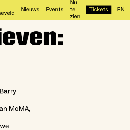
Nu
Nieuws
Events
te
Tickets
EN
eveld
zien
ieven:
 Barry
a
 van MoMA,
uwe