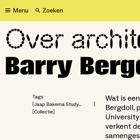
Zoeken
Menu
Over archit
Over architectuurarchieve
Barry Berg
Wat is een
Tags
Jaap Bakema Study
Bergdoll,
Centre
Collectie
Universit
verkent d
samengeste