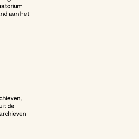
natorium
and aan het
chieven,
it de
rarchieven