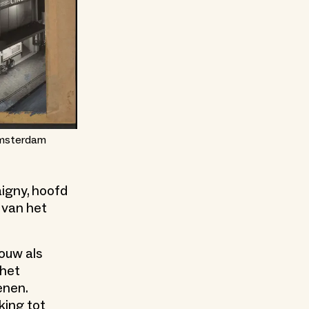
Amsterdam
igny, hoofd
 van het
ouw als
 het
enen.
king tot