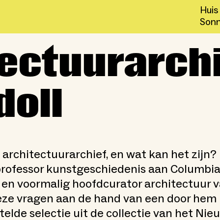
Huis
Sonn
n: Barry Bergdoll
ectuurarch
doll
 architectuurarchief, en wat kan het zijn?
 professor kunstgeschiedenis aan Columbi
y en voormalig hoofdcurator architectuur
eze vragen aan de hand van een door hem
lde selectie uit de collectie van het Nie