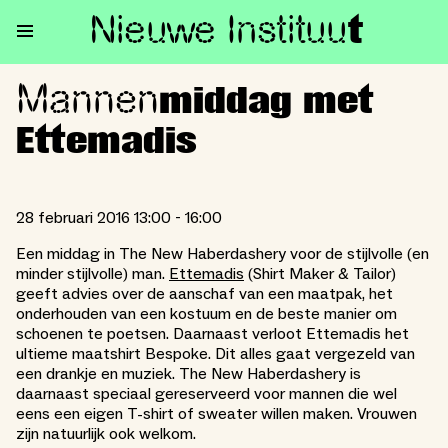
Nieuwe Institu
u
t
Mannen
Mannenmiddag met Ettemadis
middag met
Ettemadis
28 februari 2016 13:00 - 16:00
Een middag in The New Haberdashery voor de stijlvolle (en
minder stijlvolle) man.
Ettemadis
(Shirt Maker & Tailor)
geeft advies over de aanschaf van een maatpak, het
onderhouden van een kostuum en de beste manier om
schoenen te poetsen. Daarnaast verloot Ettemadis het
ultieme maatshirt Bespoke. Dit alles gaat vergezeld van
een drankje en muziek. The New Haberdashery is
daarnaast speciaal gereserveerd voor mannen die wel
eens een eigen T-shirt of sweater willen maken. Vrouwen
zijn natuurlijk ook welkom.