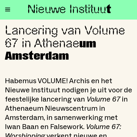
Nieuwe Institu
u
t
Lancering van Volume
Lancering van Volume 67 in 
67 in Athenae
um
Amsterdam
Habemus VOLUME! Archis en het
Nieuwe Instituut nodigen je uit voor de
feestelijke lancering van
Volume 67
in
Athenaeum Nieuwscentrum in
Amsterdam, in samenwerking met
Iwan Baan en Falsework.
Volume 67:
Worshipping
verkent nieuwe en