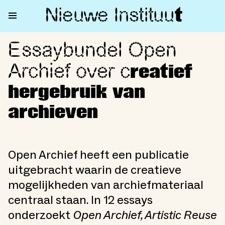
Nieuwe Institu
u
t
Essaybundel Open
Essaybundel Open Archief over
Archief over c
reatief
hergebruik van
archieven
Open Archief heeft een publicatie
uitgebracht waarin de creatieve
mogelijkheden van archiefmateriaal
centraal staan. In 12 essays
onderzoekt
Open Archief, Artistic Reuse