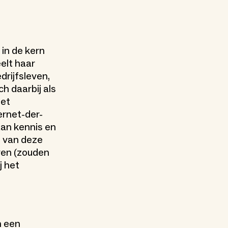
 in de kern
elt haar
rijfsleven,
ch daarbij als
met
ernet-der-
aan kennis en
s van deze
even (zouden
j het
n een