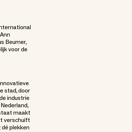
nternational
-Ann
us Beumer,
ijk voor de
 innovatieve
e stad, door
e industrie
n Nederland,
sstaat maakt
t verschuift
 dé plekken