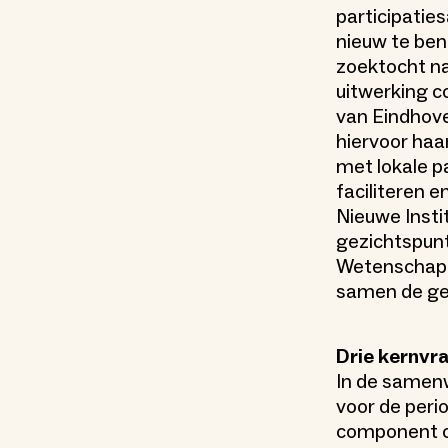
participatie
nieuw te ben
zoektocht na
uitwerking c
van Eindhove
hiervoor haa
met lokale pa
faciliteren 
Nieuwe Insti
gezichtspunt
Wetenschappe
samen de ged
Drie kernvr
In de samen
voor de peri
component c