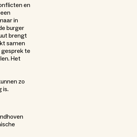
onflicten en
 een
maar in
de burger
uut brengt
erkt samen
t gesprek te
len. Het
kunnen zo
 is.
Eindhoven
hische