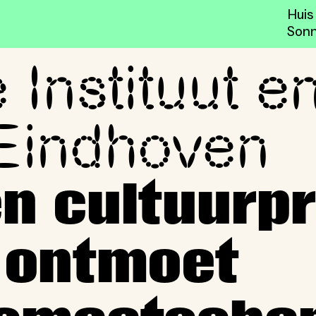
Huis
Sonn
Instituut e
de gemeente Eindhoven pre
Eindhoven
en cultuurp
 ontmoet