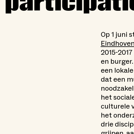
participat
Op 1 juni 
Eindhove
2015-2017
en burger.
een lokale
dat een mu
noodzakeli
het social
culturele 
het onder
drie disci
grijpen, a