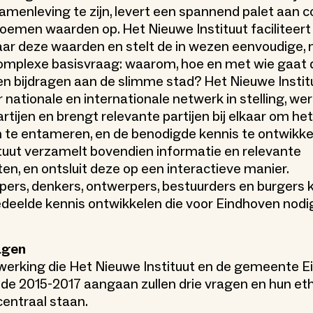
samenleving te zijn, levert een spannend palet aan c
oemen waarden op. Het Nieuwe Instituut faciliteert
ar deze waarden en stelt de in wezen eenvoudige, 
omplexe basisvraag: waarom, hoe en met wie gaat 
n bijdragen aan de slimme stad? Het Nieuwe Instit
r nationale en internationale netwerk in stelling, w
rtijen en brengt relevante partijen bij elkaar om he
en te entameren, en de benodigde kennis te ontwikke
tuut verzamelt bovendien informatie en relevante
en, en ontsluit deze op een interactieve manier.
rs, denkers, ontwerpers, bestuurders en burgers 
eelde kennis ontwikkelen die voor Eindhoven nodig
agen
werking die Het Nieuwe Instituut en de gemeente 
ode 2015-2017 aangaan zullen drie vragen en hun et
entraal staan.