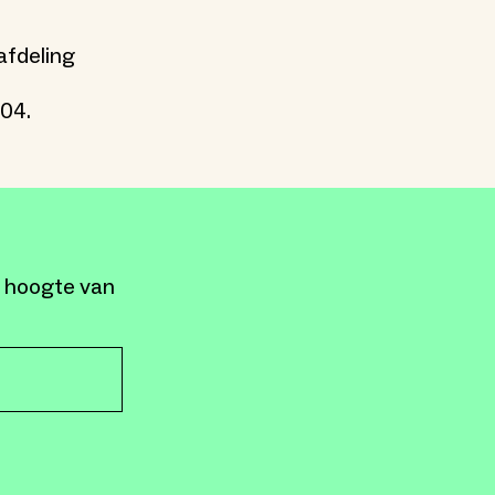
afdeling
704.
e hoogte van