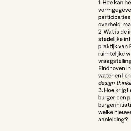
1. Hoe kan h
vormgegeven 
participatie
overheid, ma
2. Wat is de
stedelijke i
praktijk van
ruimtelijke 
vraagstellin
Eindhoven in 
water en lic
design think
3. Hoe krijg
burger een p
burgerinitia
welke nieuwe
aanleiding?