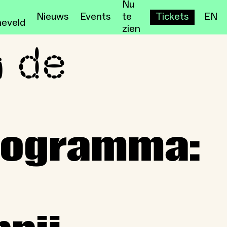
Nu
Nieuws
Events
te
Tickets
EN
eveld
zien
n de
senteren cultuurprogramma
rogramma: