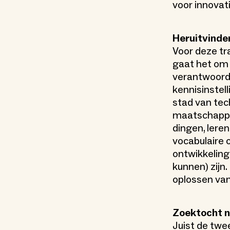
voor innovat
Heruitvinde
Voor deze tra
gaat het om 
verantwoord
kennisinstell
stad van tec
maatschappel
dingen, lere
vocabulaire 
ontwikkeling
kunnen) zijn
oplossen va
Zoektocht 
Juist de twe