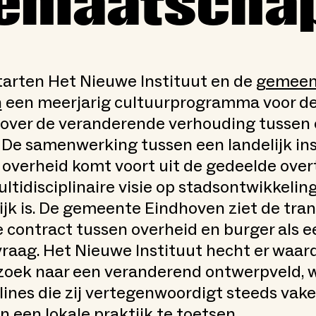
iemaatschap
starten Het Nieuwe Instituut en de
gemeen
n
een meerjarig cultuurprogramma voor de
 over de veranderende verhouding tussen 
 De samenwerking tussen een landelijk ins
 overheid komt voort uit de gedeelde over
ltidisciplinaire visie op stadsontwikkelin
jk is. De gemeente Eindhoven ziet de tran
e contract tussen overheid en burger als e
vraag. Het Nieuwe Instituut hecht er waa
zoek naar een veranderend ontwerpveld, 
plines die zij vertegenwoordigt steeds vaker
an een lokale praktijk te toetsen.