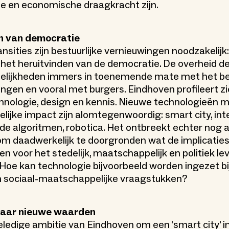
ie en economische draagkracht zijn.
n van democratie
nsities zijn bestuurlijke vernieuwingen noodzakelijk:
het heruitvinden van de democratie. De overheid de
elijkheden immers in toenemende mate met het bed
ingen en vooral met burgers. Eindhoven profileert zi
hnologie, design en kennis. Nieuwe technologieën 
ijke impact zijn alomtegenwoordig: smart city, int
nde algoritmen, robotica. Het ontbreekt echter nog 
om daadwerkelijk te doorgronden wat de implicatie
en voor het stedelijk, maatschappelijk en politiek l
. Hoe kan technologie bijvoorbeeld worden ingezet bi
n sociaal-maatschappelijke vraagstukken?
naar nieuwe waarden
eledige ambitie van Eindhoven om een 'smart city' i