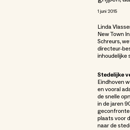
1 juni 2015
Linda Vlasse
New Town Ins
Schreurs, w
directeur-be
inhoudelijke 
Stedelijke 
Eindhoven wi
en vooral ad
de snelle op
in de jaren 9
geconfronte
plaats voor 
naar de sted