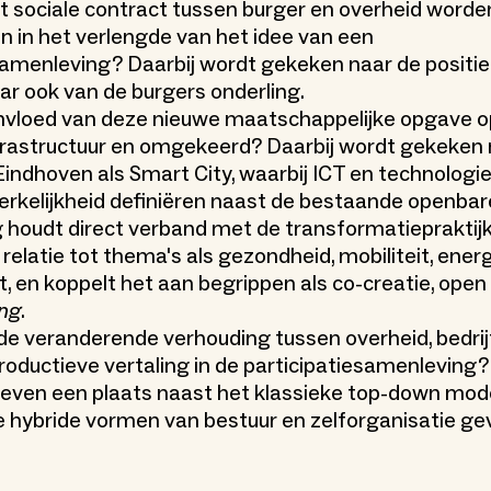
et sociale contract tussen burger en overheid worde
in het verlengde van het idee van een
samenleving? Daarbij wordt gekeken naar de positie
ar ook van de burgers onderling.
 invloed van deze nieuwe maatschappelijke opgave o
nfrastructuur en omgekeerd? Daarbij wordt gekeken
 Eindhoven als Smart City, waarbij ICT en technologi
werkelijkheid definiëren naast de bestaande openbar
g houdt direct verband met de transformatiepraktijk
relatie tot thema's als gezondheid, mobiliteit, energ
ht, en koppelt het aan begrippen als co-creatie, open
ing
.
t de veranderende verhouding tussen overheid, bedri
roductieve vertaling in de participatiesamenleving?
tieven een plaats naast het klassieke top-down mode
 hybride vormen van bestuur en zelforganisatie gev