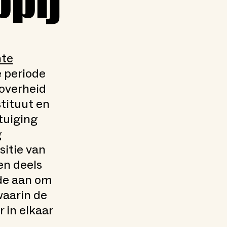
pij
te
 periode
overheid
tituut en
tuiging
g
sitie van
en deels
rde aan om
waarin de
 in elkaar