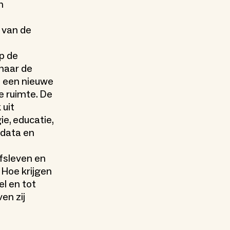
n
 van de
p de
 naar de
e een nieuwe
e ruimte. De
 uit
ie, educatie,
 data en
jfsleven en
 Hoe krijgen
l en tot
en zij