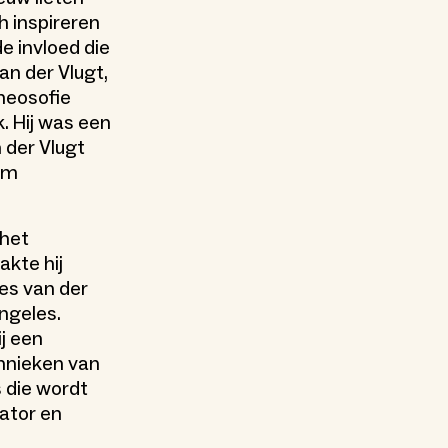
 inspireren
e invloed die
an der Vlugt,
heosofie
. Hij was een
 der Vlugt
am
 het
akte hij
es van der
ngeles.
ij een
chnieken van
s die wordt
ator en