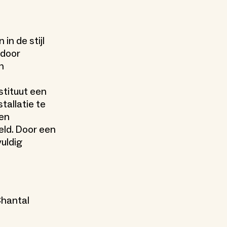
n de stijl
 door
n
stituut een
tallatie te
 en
eld. Door een
uldig
Chantal