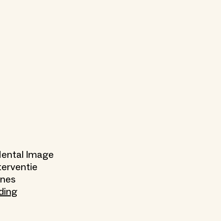
 Mental Image
terventie
nnes
ding