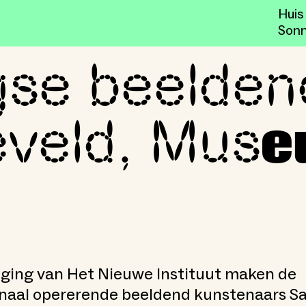
Huis
Sonn
e beeldend
kunst in Huis Sonneveld,
veld, Mus
e
iging van Het Nieuwe Instituut maken de
onaal opererende beeldend kunstenaars S