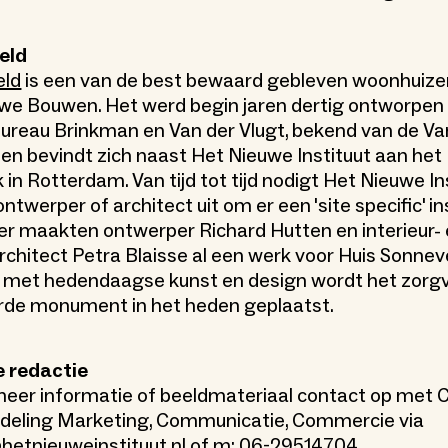
eld
eld
is een van de best bewaard gebleven woonhuizen i
we Bouwen. Het werd begin jaren dertig ontworpen
ureau Brinkman en Van der Vlugt, bekend van de Va
, en bevindt zich naast Het Nieuwe Instituut aan het
n Rotterdam. Van tijd tot tijd nodigt Het Nieuwe In
ntwerper of architect uit om er een 'site specific' ins
r maakten ontwerper Richard Hutten en interieur-
chitect Petra Blaisse al een werk voor Huis Sonnev
 met hedendaagse kunst en design wordt het zorgv
rde monument in het heden geplaatst.
e redactie
eer informatie of beeldmateriaal contact op met 
fdeling Marketing, Communicatie, Commercie via
hetnieuweinstituut.nl
of m: 06-29514704.