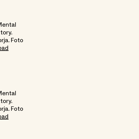
Mental
tory.
rja. Foto
oad
Mental
tory.
rja. Foto
oad