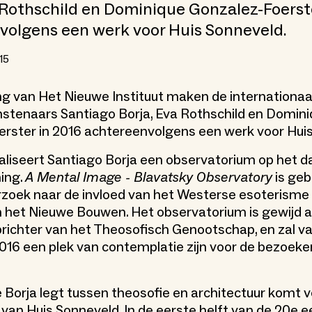
 Rothschild en Dominique Gonzalez-Foerste
volgens een werk voor Huis Sonneveld.
15
ng van Het Nieuwe Instituut maken de internationa
stenaars Santiago Borja, Eva Rothschild en Domin
rster in 2016 achtereenvolgens een werk voor Hui
ealiseert Santiago Borja een observatorium op het d
ing.
A Mental Image - Blavatsky Observatory
is ge
rzoek naar de invloed van het Westerse esoterisme
n het Nieuwe Bouwen. Het observatorium is gewijd 
prichter van het Theosofisch Genootschap, en zal va
016 een plek van contemplatie zijn voor de bezoeke
e Borja legt tussen theosofie en architectuur komt v
van Huis Sonneveld. In de eerste helft van de 20e e