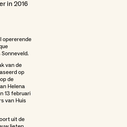
r in 2016
al opererende
ique
s Sonneveld.
ak van de
baseerd op
 op de
aan Helena
n 13 februari
rs van Huis
oort uit de
euw lieten