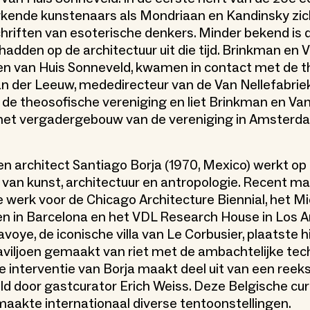
kende kunstenaars als Mondriaan en Kandinsky zich
hriften van esoterische denkers. Minder bekend is d
adden op de architectuur uit die tijd. Brinkman en V
en van Huis Sonneveld, kwamen in contact met de t
n der Leeuw, mededirecteur van de Van Nellefabriek
an de theosofische vereniging en liet Brinkman en Van
het vergadergebouw van de vereniging in Amsterd
n architect Santiago Borja (1970, Mexico) werkt op
van kunst, architectuur en antropologie. Recent ma
 werk voor de Chicago Architecture Biennial, het Mi
en in Barcelona en het VDL Research House in Los A
avoye, de iconische villa van Le Corbusier, plaatste h
aviljoen gemaakt van riet met de ambachtelijke te
e interventie van Borja maakt deel uit van een reek
 door gastcurator Erich Weiss. Deze Belgische cur
aakte internationaal diverse tentoonstellingen.