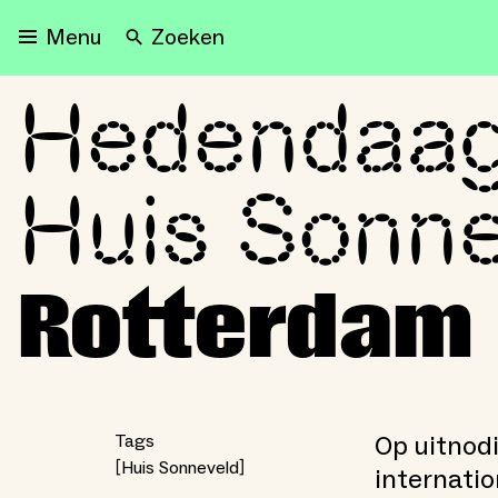
Zoeken
Menu
Hedendaags
Hedendaagse beeldende 
Huis Sonne
Rotterdam
Op uitnod
Tags
Huis Sonneveld
internati