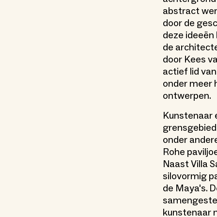
abstract wer
door de gesc
deze ideeën h
de architect
door Kees va
actief lid v
onder meer 
ontwerpen.
Kunstenaar e
grensgebied 
onder andere
Rohe paviljo
Naast Villa S
silovormig p
de Maya's. D
samengesteld
kunstenaar m