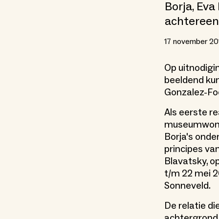
Borja, Eva
achtereen
17 november 20
Op uitnodigi
beeldend kun
Gonzalez-Foe
Als eerste r
museumwon
Borja's onde
principes va
Blavatsky, o
t/m 22 mei 2
Sonneveld.
De relatie di
achtergrond 