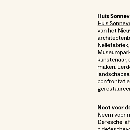
Huis Sonnev
Huis Sonnev
van het Nieu
architectenb
Nellefabriek
Museumpark i
kunstenaar, o
maken. Eerde
landschapsar
confrontatie
gerestauree
Noot voor d
Neem voor m
Defesche, a
c.defesche@