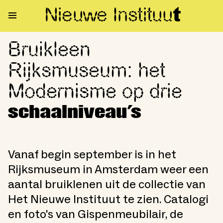
Nieuwe Institu
u
t
Bruikleen
Bruikleen Rijksmuseum: het Mo
Rijksmuseum: het
Modernisme op drie
schaalniveau's
Vanaf begin september is in het
Rijksmuseum in Amsterdam weer een
aantal bruiklenen uit de collectie van
Het Nieuwe Instituut te zien. Catalogi
en foto's van Gispenmeubilair, de