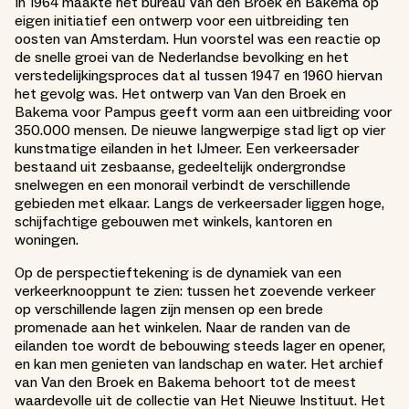
In 1964 maakte het bureau Van den Broek en Bakema op
eigen initiatief een ontwerp voor een uitbreiding ten
oosten van Amsterdam. Hun voorstel was een reactie op
de snelle groei van de Nederlandse bevolking en het
verstedelijkingsproces dat al tussen 1947 en 1960 hiervan
het gevolg was. Het ontwerp van Van den Broek en
Bakema voor Pampus geeft vorm aan een uitbreiding voor
350.000 mensen. De nieuwe langwerpige stad ligt op vier
kunstmatige eilanden in het IJmeer. Een verkeersader
bestaand uit zesbaanse, gedeeltelijk ondergrondse
snelwegen en een monorail verbindt de verschillende
gebieden met elkaar. Langs de verkeersader liggen hoge,
schijfachtige gebouwen met winkels, kantoren en
woningen.
Op de perspectieftekening is de dynamiek van een
verkeerknooppunt te zien: tussen het zoevende verkeer
op verschillende lagen zijn mensen op een brede
promenade aan het winkelen. Naar de randen van de
eilanden toe wordt de bebouwing steeds lager en opener,
en kan men genieten van landschap en water. Het archief
van Van den Broek en Bakema behoort tot de meest
waardevolle uit de collectie van Het Nieuwe Instituut. Het