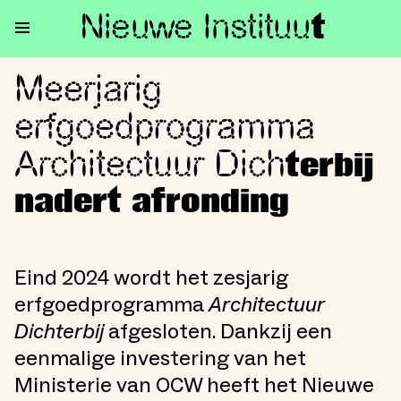
Nieuwe Institu
u
t
Meerjarig
Meerjarig erfgoedprogramma Ar
erfgoedprogramma
Architectuur Dich
terbij
nadert afronding
Eind 2024 wordt het zesjarig
erfgoedprogramma
Architectuur
Dichterbij
afgesloten. Dankzij een
eenmalige investering van het
Ministerie van OCW heeft het Nieuwe