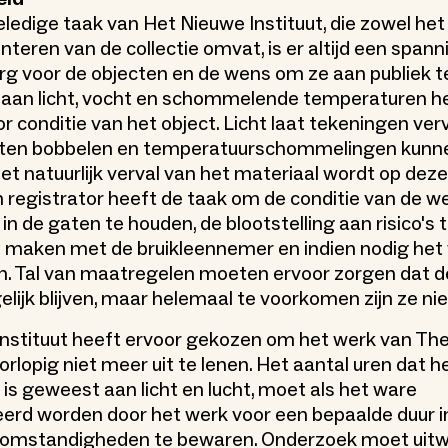
ledige taak van Het Nieuwe Instituut, die zowel he
nteren van de collectie omvat, is er altijd een span
rg voor de objecten en de wens om ze aan publiek t
g aan licht, vocht en schommelende temperaturen 
r conditie van het object. Licht laat tekeningen ve
laten bobbelen en temperatuurschommelingen kunn
et natuurlijk verval van het materiaal wordt op dez
n registrator heeft de taak om de conditie van de w
n de gaten te houden, de blootstelling aan risico's 
 maken met de bruikleennemer en indien nodig het 
n. Tal van maatregelen moeten ervoor zorgen dat de 
lijk blijven, maar helemaal te voorkomen zijn ze nie
nstituut heeft ervoor gekozen om het werk van Th
rlopig niet meer uit te lenen. Het aantal uren dat h
 is geweest aan licht en lucht, moet als het ware
rd worden door het werk voor een bepaalde duur i
e omstandigheden te bewaren. Onderzoek moet uitw