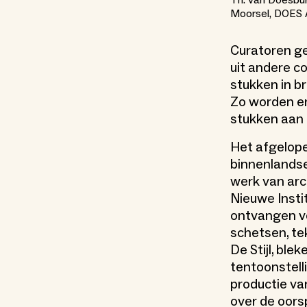
Th. van Doesbur
Moorsel, DOES
Curatoren ge
uit andere c
stukken in b
Zo worden er 
stukken aan 
Het afgelope
binnenlandse
werk van arc
Nieuwe Insti
ontvangen vo
schetsen, t
De Stijl, ble
tentoonstell
productie v
over de oorsp