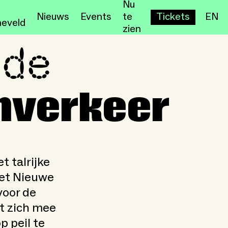
Nu
Nieuws
Events
te
Tickets
EN
eveld
zien
 de
rkeer
nverkeer
t talrijke
het Nieuwe
voor de
et zich mee
p peil te