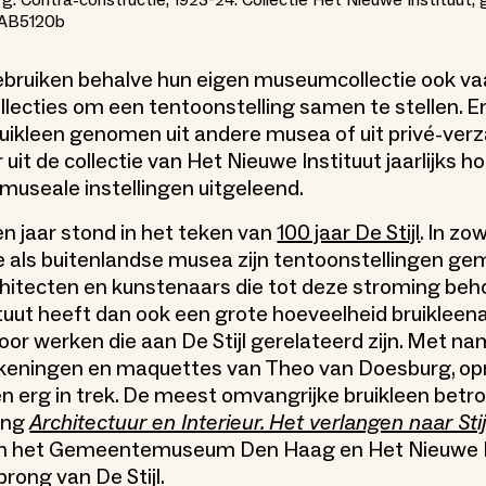
g. Contra-constructie, 1923-24. Collectie Het Nieuwe Instituut, 
 AB5120b
bruiken behalve hun eigen museumcollectie ook va
ollecties om een tentoonstelling samen te stellen. 
ruikleen genomen uit andere musea of uit privé-ver
uit de collectie van Het Nieuwe Instituut jaarlijks 
museale instellingen uitgeleend.
n jaar stond in het teken van
100 jaar De Stijl
. In zo
 als buitenlandse musea zijn tentoonstellingen g
hitecten en kunstenaars die tot deze stroming beh
tuut heeft dan ook een grote hoeveelheid bruiklee
or werken die aan De Stijl gerelateerd zijn. Met n
ekeningen en maquettes van Theo van Doesburg, opr
ken erg in trek. De meest omvangrijke bruikleen betr
ing
Architectuur en Interieur. Het verlangen naar Stij
an het Gemeentemuseum Den Haag en Het Nieuwe In
rong van De Stijl.