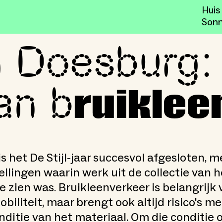
Huis
Sonn
n Doesburg:
 keerzijde van bruikleenve
an b
ruiklee
s het De Stijl-jaar succesvol afgesloten, me
llingen waarin werk uit de collectie van 
te zien was. Bruikleenverkeer is belangrijk 
obiliteit, maar brengt ook altijd risico's m
nditie van het materiaal. Om die conditie o