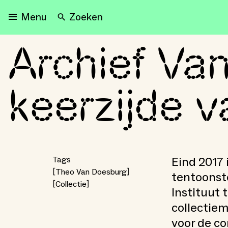
Zoeken
Menu
Archief Va
Archief Van Doesburg: de
keerzijde v
Eind 2017 i
Tags
Theo Van Doesburg
tentoonste
Collectie
Instituut 
collectiem
voor de co