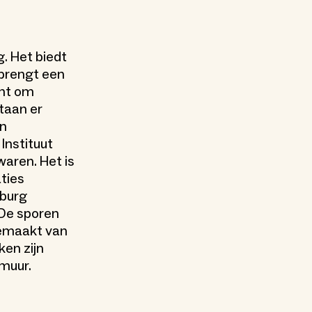
g. Het biedt
 brengt een
ant om
taan er
an
Instituut
waren. Het is
ties
sburg
 De sporen
gemaakt van
ken zijn
muur.