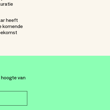
uratie
aar heeft
de komende
toekomst
e hoogte van