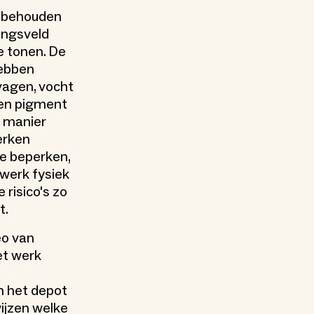
t behouden
ningsveld
e tonen. De
hebben
rvagen, vocht
en pigment
e manier
erken
te beperken,
werk fysiek
risico's zo
t.
eo van
et werk
n het depot
ijzen welke