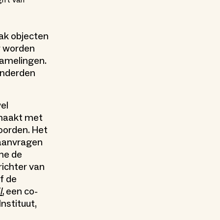
gift van
ak objecten
Er worden
zamelingen.
honderden
wel
emaakt met
oorden. Het
naanvragen
ame de
ichter van
of de
l
, een co-
stituut,