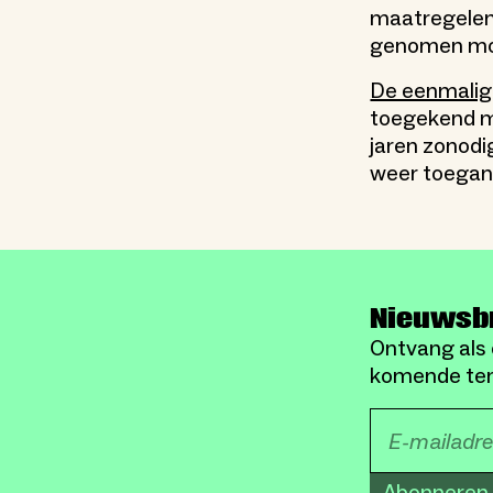
maatregelen 
genomen mo
De eenmalige
toegekend m
jaren zonodi
weer toeganke
Nieuwsb
Ontvang als 
komende ten