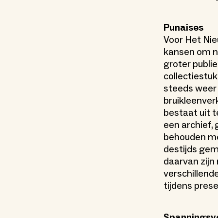
Punaises
Voor Het Nieu
kansen om n
groter publie
collectiestu
steeds weer n
bruikleenver
bestaat uit 
een archief,
behouden moe
destijds gem
daarvan zijn
verschillend
tijdens pre
Spanningsv