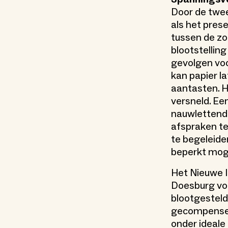
Door de twee
als het prese
tussen de zo
blootstellin
gevolgen voo
kan papier 
aantasten. H
versneld. Ee
nauwlettend i
afspraken te
te begeleide
beperkt moge
Het Nieuwe I
Doesburg voo
blootgesteld
gecompensee
onder ideal