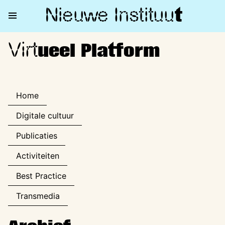
Nieuwe Institu
u
t
Virt
Virtueel Platform
ueel Platform
Home
Digitale cultuur
Publicaties
Activiteiten
Best Practice
Transmedia