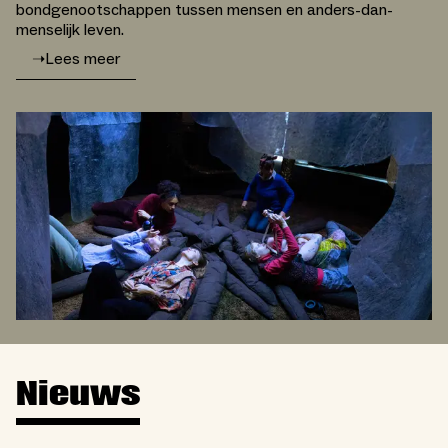
bondgenootschappen tussen mensen en anders-dan-
menselijk leven.
➝
Lees meer
Nieuws