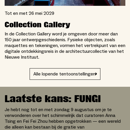
Tot en met 26 mei 2029
Collection Gallery
In de Collection Gallery word je omgeven door meer dan
150 jaar ontwerpgeschiedenis. Fysieke objecten, zoals
maquettes en tekeningen, vormen het vertrekpunt van een
digitale ontdekkingsreis in de architectuurcollectie van het
Nieuwe Instituut.
Alle lopende tentoonstellingen
Laatste kans: FUNGI
Je hebt nog tot en met zondag 9 augustus om je te
verwonderen over het schimmelrijk dat curatoren Anna
Tsing en Fei Fei Zhou hebben opgetrokken — een wereld
die alleen kan bestaan bij de gratie van